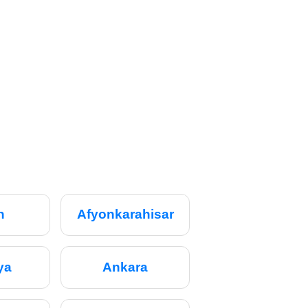
n
Afyonkarahisar
ya
Ankara