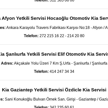
Telefon:
312 583 06 00
 Afyon Yetkili Servisi Hocaoğlu Otomotiv Kia Ser
es:
Ankara Karayolu Travers Fabrikası Karşısı No:18 - Afyon / A
Telefon:
272 215 16 22 - 214 20 80
ia Şanlıurfa Yetkili Servisi Elif Otomotiv Kia Servi
Adres:
Akçakale Yolu Üzeri 7 Km Ş.Urfa - Şanlıurfa / Şanlıurfa
Telefon:
414 247 34 34
Kia Gaziantep Yetkili Servisi Özdicle Kia Servisi
s:
Sani Konukoğlu Bulvarı Örnek San. Girişi - Gaziantep / Gazi
Telefon:
342 235 60 61