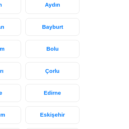
n
Aydın
an
Bayburt
um
Bolu
rı
Çorlu
e
Edirne
um
Eskişehir