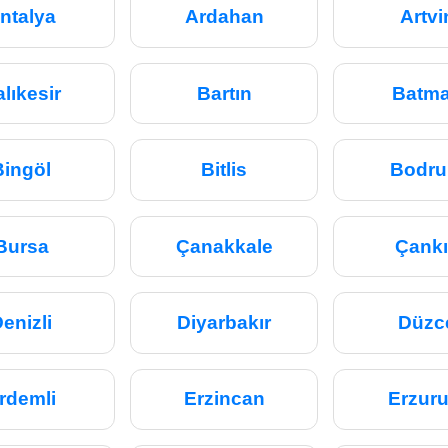
ntalya
Ardahan
Artvi
lıkesir
Bartın
Batm
Bingöl
Bitlis
Bodr
Bursa
Çanakkale
Çankı
enizli
Diyarbakır
Düzc
rdemli
Erzincan
Erzur