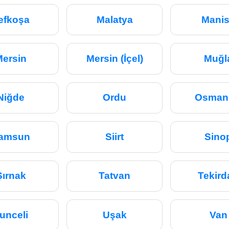
efkoşa
Malatya
Mani
Mersin
Mersin (İçel)
Muğl
Niğde
Ordu
Osman
amsun
Siirt
Sino
Şırnak
Tatvan
Tekird
unceli
Uşak
Van