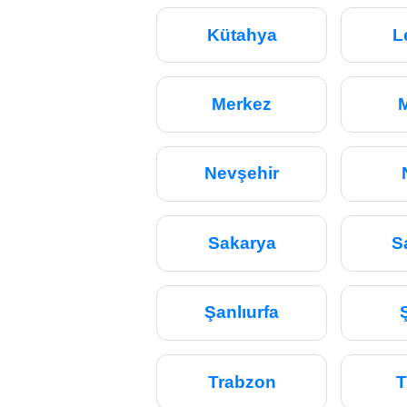
Kütahya
L
Merkez
Nevşehir
Sakarya
S
Şanlıurfa
Trabzon
T