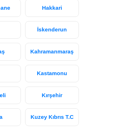
ane
Hakkari
İskenderun
aş
Kahramanmaraş
s
Kastamonu
eli
Kırşehir
a
Kuzey Kıbrıs T.C