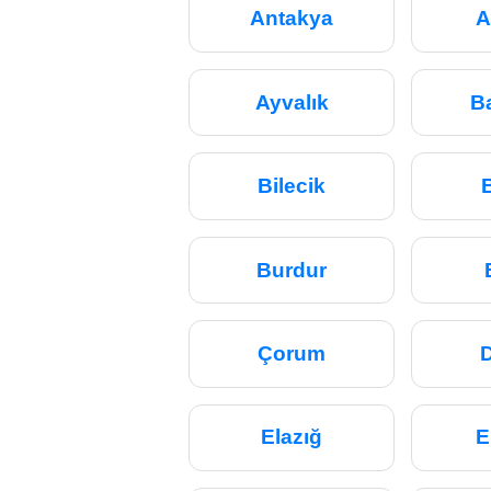
Antakya
A
Ayvalık
Ba
Bilecik
Burdur
Çorum
D
Elazığ
E