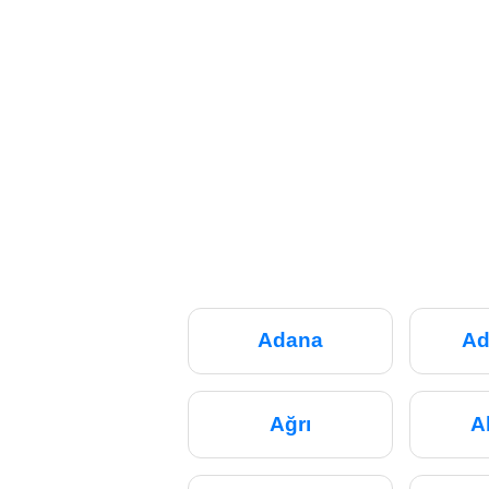
Adana
Ad
Ağrı
A