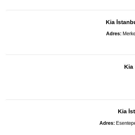
Kia İstanb
Adres:
Merkez
Kia 
Kia İs
Adres:
Esentepe 