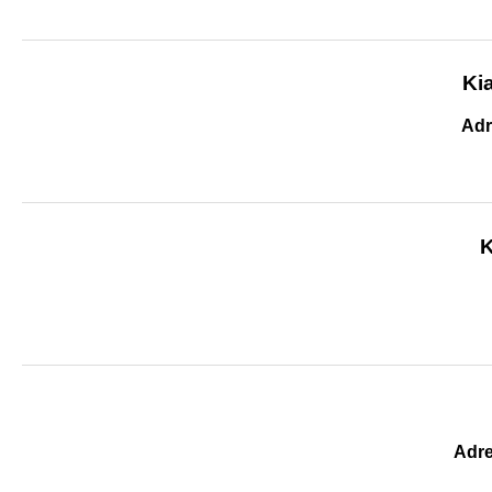
Kia
Adr
K
Adre