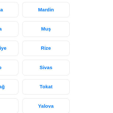
sa
Mardin
a
Muş
iye
Rize
p
Sivas
ağ
Tokat
Yalova