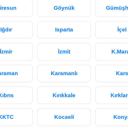
iresun
Göynük
Gümüşh
Iğdır
Isparta
İçel
İzmir
İzmit
K.Mar
araman
Karamanlı
Kar
Kıbrıs
Kırıkkale
Kırklar
KKTC
Kocaeli
Kony