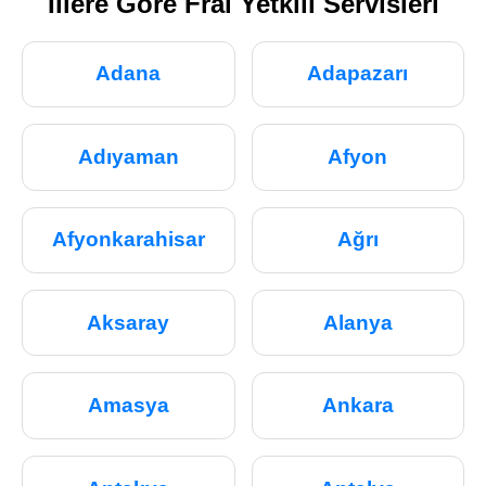
İllere Göre Fral Yetkili Servisleri
Adana
Adapazarı
Adıyaman
Afyon
Afyonkarahisar
Ağrı
Aksaray
Alanya
Amasya
Ankara