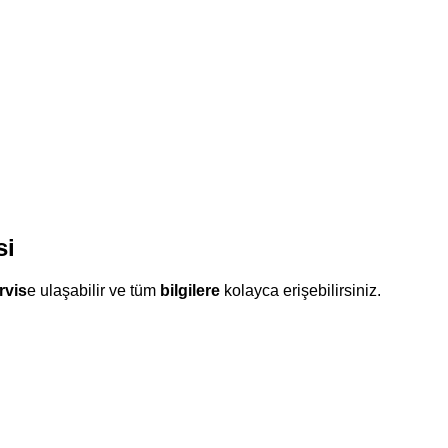
si
rvis
e ulaşabilir ve tüm
bilgilere
kolayca erişebilirsiniz.