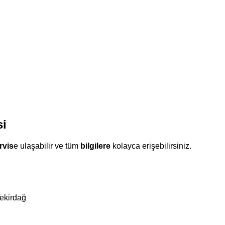
si
rvis
e ulaşabilir ve tüm
bilgilere
kolayca erişebilirsiniz.
ekirdağ