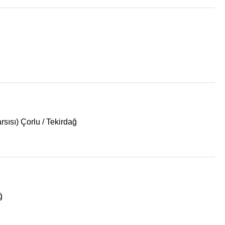
ısı) Çorlu / Tekirdağ
ğ